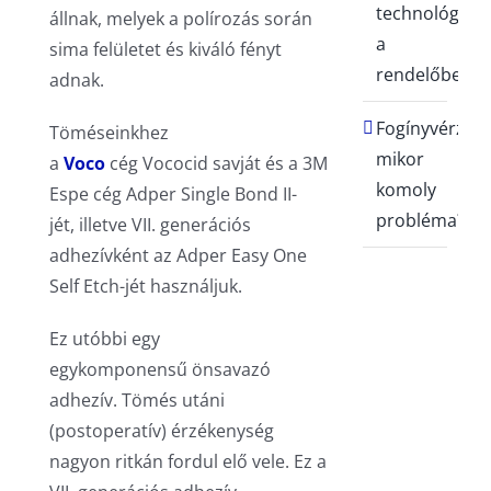
technológia
állnak, melyek a polírozás során
a
sima felületet és kiváló fényt
rendelőben
adnak.
Fogínyvérzés:
Töméseinkhez
mikor
a
Voco
cég Vococid savját és a 3M
komoly
Espe cég Adper Single Bond II-
probléma?
jét, illetve VII. generációs
adhezívként az Adper Easy One
Self Etch-jét használjuk.
Ez utóbbi egy
egykomponensű önsavazó
adhezív. Tömés utáni
(postoperatív) érzékenység
nagyon ritkán fordul elő vele. Ez a