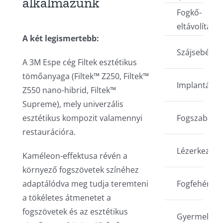
alkalmazunk
Fogkő-
eltávolítás
A két legismertebb:
Szájsebésze
A 3M Espe cég Filtek esztétikus
tömőanyaga (Filtek™ Z250, Filtek™
Implantáció
Z550 nano-hibrid, Filtek™
Supreme), mely univerzális
esztétikus kompozit valamennyi
Fogszabályo
restaurációra.
Lézerkezelé
Kaméleon-effektusa révén a
környező fogszövetek színéhez
adaptálódva meg tudja teremteni
Fogfehéríté
a tökéletes átmenetet a
fogszövetek és az esztétikus
Gyermekfog