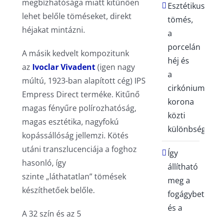
megbízhatósága miatt kitűnően
Esztétikus
lehet belőle töméseket, direkt
tömés,
héjakat mintázni.
a
porcelán
A másik kedvelt kompozitunk
héj és
az
Ivoclar Vivadent
(igen nagy
a
múltú, 1923-ban alapított cég) IPS
cirkónium
Empress Direct terméke. Kitűnő
korona
magas fényűre polírozhatóság,
közti
magas esztétika, nagyfokú
különbségek
kopássállóság jellemzi. Kötés
utáni transzlucenciája a foghoz
Így
hasonló, így
állítható
szinte „láthatatlan” tömések
meg a
készíthetőek belőle.
fogágybetegs
és a
A 32 szín és az 5