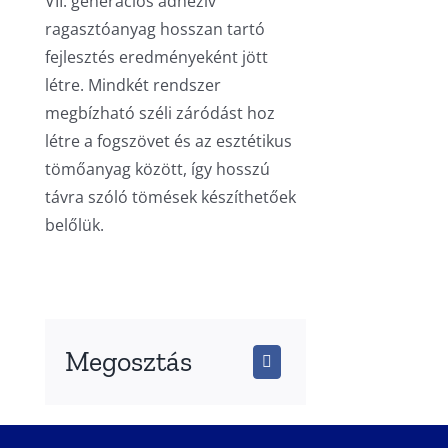
VII. generációs adhezív
ragasztóanyag hosszan tartó
fejlesztés eredményeként jött
létre. Mindkét rendszer
megbízható széli záródást hoz
létre a fogszövet és az esztétikus
tömőanyag között, így hosszú
távra szóló tömések készíthetőek
belőlük.
Megosztás