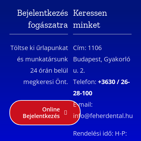
Bejelentkezés
Keressen
fogászatra
minket
Töltse ki űrlapunkat
Cím: 1106
és munkatársunk
Budapest, Gyakorló
24 órán belül
u. 2.
megkeresi Önt.
Telefon:
+3630 / 26-
28-100
E-mail:
Online
info@feherdental.hu
Bejelentkezés
Rendelési idő: H-P: