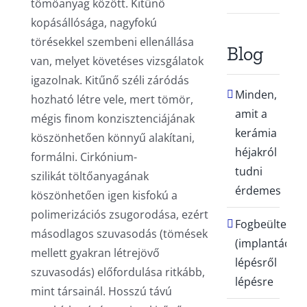
tömőanyag között. Kitűnő
kopásállósága, nagyfokú
törésekkel szembeni ellenállása
Blog
van, melyet követéses vizsgálatok
igazolnak. Kitűnő széli záródás
Minden,
hozható létre vele, mert tömör,
amit a
mégis finom konzisztenciájának
kerámia
köszönhetően könnyű alakítani,
héjakról
formálni. Cirkónium-
tudni
szilikát töltőanyagának
érdemes
köszönhetően igen kisfokú a
polimerizációs zsugorodása, ezért
Fogbeültetés
másodlagos szuvasodás (tömések
(implantáció)
mellett gyakran létrejövő
lépésről
szuvasodás) előfordulása ritkább,
lépésre
mint társainál. Hosszú távú