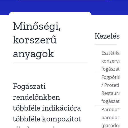
Minőségi,
Kezelések
korszerű
anyagok
Esztétikai,
konzerváló
fogászat
Fogpótlások
Fogászati
/ Protetika /
Restauráció
rendelőnkben
fogászat
többféle indikációra
Parodontoló
többféle kompozitot
parodontóz
(parodontiti