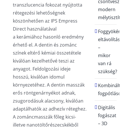
csontvesztés
transzlucencia fokozat nyújtotta
modern
rétegezési lehetőségnek
mélytisztításs
köszönhetően az IPS Empress
Direct használatával
Foggyökér
a kerámiához hasonló eredmény
eltávolítása
érhető el. A dentin és zománc
–
színek eltérő kémiai összetétele
mikor
kiválóan kezelhetővé teszi az
van rá
anyagot. Feldolgozási ideje
szükség?
hosszú, kiválóan idomul
környezetéhez. A dentin masszák
Kombinált
erős röntgenárnyékot adnak,
fogpótlások
zsugorodásuk alacsony, kiválóan
Digitális
adaptálhatók az adhezív réteghez.
fogászat
A zománcmasszák főleg kicsi-
– 3D
illetve nanotöltőrészecskékből