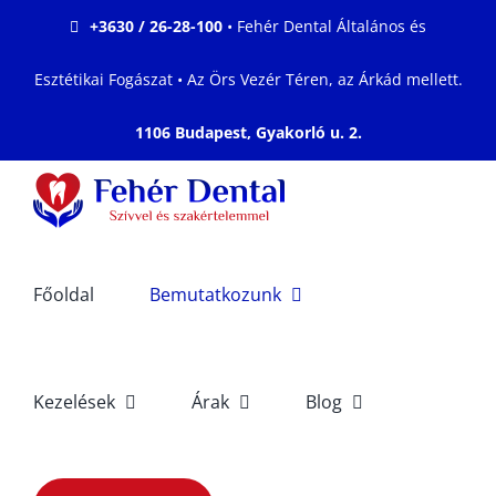
Kihagyás
+3630 / 26-28-100
• Fehér Dental Általános és
Esztétikai Fogászat • Az Örs Vezér Téren, az Árkád mellett.
1106 Budapest, Gyakorló u. 2.
Főoldal
Bemutatkozunk
Kezelések
Árak
Blog