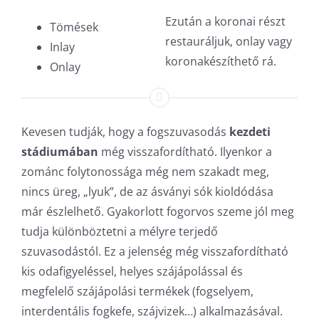
Ezután a koronai részt
Tömések
restauráljuk, onlay vagy
Inlay
koronakészíthető rá.
Onlay
Kevesen tudják, hogy a fogszuvasodás
kezdeti
stádiumában
még visszafordítható. Ilyenkor a
zománc folytonossága még nem szakadt meg,
nincs üreg, „lyuk”, de az ásványi sók kioldódása
már észlelhető. Gyakorlott fogorvos szeme jól meg
tudja különböztetni a mélyre terjedő
szuvasodástól. Ez a jelenség még visszafordítható
kis odafigyeléssel, helyes szájápolással és
megfelelő szájápolási termékek (fogselyem,
interdentális fogkefe, szájvizek…) alkalmazásával.