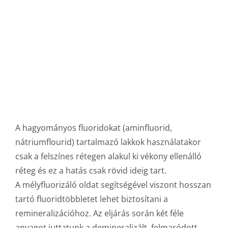
A hagyományos fluoridokat (aminfluorid,
nátriumflourid) tartalmazó lakkok használatakor
csak a felszínes rétegen alakul ki vékony ellenálló
réteg és ez a hatás csak rövid ideig tart.
A mélyfluorizáló oldat segítségével viszont hosszan
tartó fluoridtöbbletet lehet biztosítani a
remineralizációhoz. Az eljárás során két féle
anyagot juttatunk a demineralizált, felmaródott