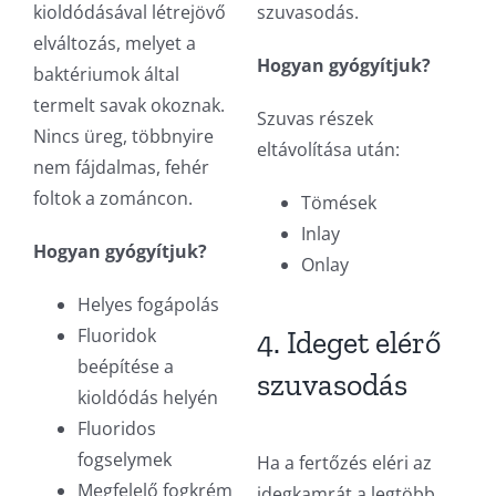
kioldódásával létrejövő
szuvasodás.
elváltozás, melyet a
Hogyan gyógyítjuk?
baktériumok által
termelt savak okoznak.
Szuvas részek
Nincs üreg, többnyire
eltávolítása után:
nem fájdalmas, fehér
foltok a zománcon.
Tömések
Inlay
Hogyan gyógyítjuk?
Onlay
Helyes fogápolás
Fluoridok
4. Ideget elérő
beépítése a
szuvasodás
kioldódás helyén
Fluoridos
fogselymek
Ha a fertőzés eléri az
Megfelelő fogkrém
idegkamrát a legtöbb