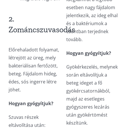
esetben nagy fájdalom
jelentkezik, az ideg elhal
2.
és a baktériumok a
Zománcszuvasodás
csontban terjednek
tovább.
Előrehaladott folyamat,
Hogyan gyógyítjuk?
létrejött az üreg, mely
bakteriálisan fertőzött,
Gyökérkezelés, melynek
beteg. Fájdalom hideg,
során eltávolítjuk a
édes, sós ingerre létre
beteg ideget a fő
jöhet.
gyökércsatornákból,
majd az esetleges
Hogyan gyógyítjuk?
gyógyszeres lezárás
után gyökértömést
Szuvas részek
készítünk.
eltávolítása után: