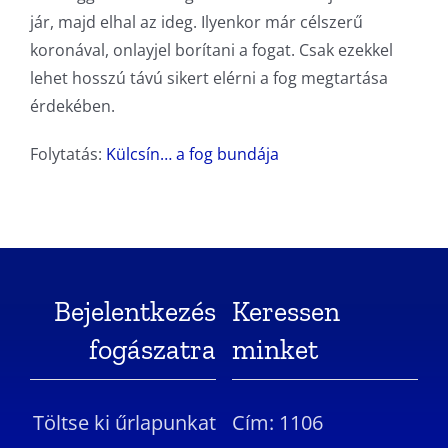
jár, majd elhal az ideg. Ilyenkor már célszerű
koronával, onlayjel borítani a fogat. Csak ezekkel
lehet hosszú távú sikert elérni a fog megtartása
érdekében.
Folytatás:
Külcsín… a fog bundája
Bejelentkezés
Keressen
fogászatra
minket
Töltse ki űrlapunkat
Cím: 1106