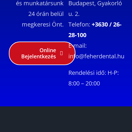
és munkatársunk
Budapest, Gyakorló
24 órán belül
u. 2.
megkeresi Önt.
Telefon:
+3630 / 26-
28-100
E-mail:
Online
info@feherdental.hu
Bejelentkezés
Rendelési idő: H-P:
8:00 – 20:00