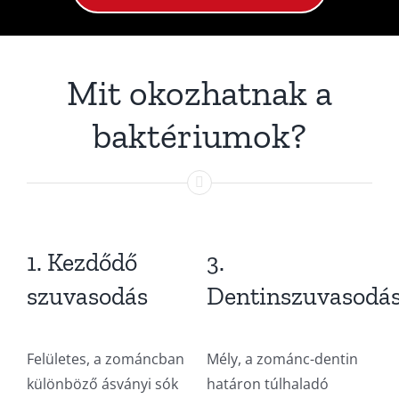
Mit okozhatnak a
baktériumok?
1. Kezdődő
3.
szuvasodás
Dentinszuvasodá
Felületes, a zománcban
Mély, a zománc-dentin
különböző ásványi sók
határon túlhaladó