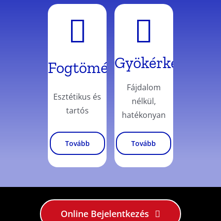
Gyökérkezelés
Fogtömés
Fájdalom
Esztétikus és
nélkül,
tartós
hatékonyan
Tovább
Tovább
Online Bejelentkezés