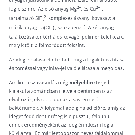
2+
2+
fogfelszínre. Az első anyag Mg
, és Cu
-t
2-
tartalmazó SiF
komplexes ásványi kovasav; a
6
másik anyag Ca(OH)
szuszpenzió. A két anyag
2
találkozásakor térhálós kovagél polimer keletkezik,
mely kitölti a felmaródott felszínt.
Az ideg elhalása előtti stádiumig a fogak kitisztítása
és töméssel vagy inlay-jel való ellátása a megoldás.
Amikor a szuvasodás még
mélyebbre
terjed,
kialakul a zománcban illetve a dentinben is az
elváltozás, elszaporodnak a savtermelő
baktériumok. A folyamat addig halad előre, amíg az
ideget fedő dentinréteg is elpusztul, felpuhul,
ennek eredményeként az ideg érintkezni fog a
külvilággal. Ez már legtöbbször heves fájdalommal