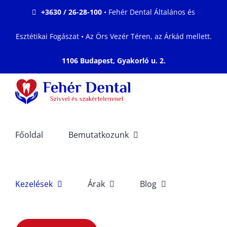
Kihagyás
+3630 / 26-28-100
• Fehér Dental Általános és
Esztétikai Fogászat • Az Örs Vezér Téren, az Árkád mellett.
1106 Budapest, Gyakorló u. 2.
Főoldal
Bemutatkozunk
Kezelések
Árak
Blog