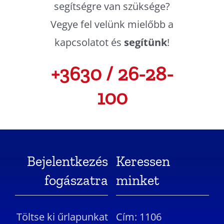
segítségre van szüksége?
Vegye fel velünk mielőbb a
kapcsolatot és
segítünk
!
+3630 / 26-28-
100
Bejelentkezés
Keressen
fogászatra
minket
Töltse ki űrlapunkat
Cím: 1106