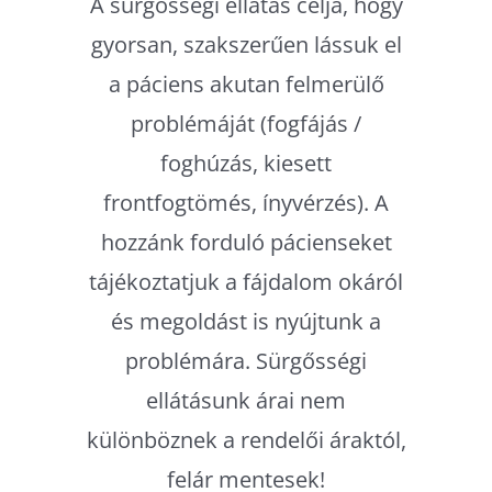
A sürgősségi ellátás célja, hogy
gyorsan, szakszerűen lássuk el
a páciens akutan felmerülő
problémáját (fogfájás /
foghúzás, kiesett
frontfogtömés, ínyvérzés). A
hozzánk forduló pácienseket
tájékoztatjuk a fájdalom okáról
és megoldást is nyújtunk a
problémára. Sürgősségi
ellátásunk árai nem
különböznek a rendelői áraktól,
felár mentesek!