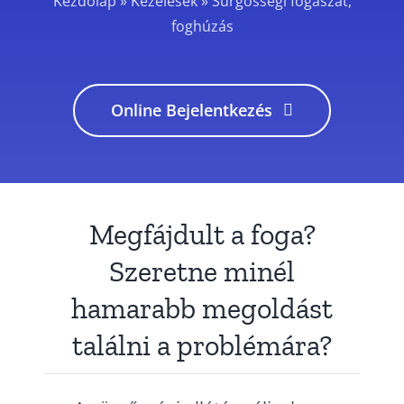
Kezdőlap
»
Kezelések
»
Sürgősségi fogászat,
foghúzás
Online Bejelentkezés
Megfájdult a foga?
Szeretne minél
hamarabb megoldást
találni a problémára?