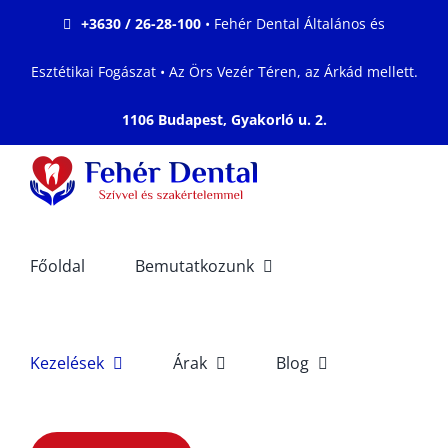
Kihagyás
+3630 / 26-28-100
• Fehér Dental Általános és
Esztétikai Fogászat • Az Örs Vezér Téren, az Árkád mellett.
1106 Budapest, Gyakorló u. 2.
Főoldal
Bemutatkozunk
Kezelések
Árak
Blog