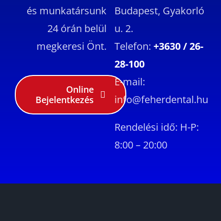
és munkatársunk
Budapest, Gyakorló
24 órán belül
u. 2.
megkeresi Önt.
Telefon:
+3630 / 26-
28-100
E-mail:
Online
info@feherdental.hu
Bejelentkezés
Rendelési idő: H-P:
8:00 – 20:00