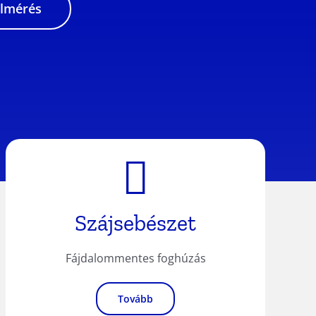
elmérés
Szájsebészet
Fájdalommentes foghúzás
Tovább