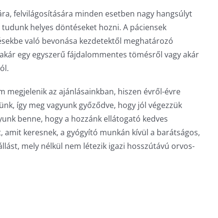
ára, felvilágosítására minden esetben nagy hangsúlyt
y tudunk helyes döntéseket hozni. A páciensek
ésekbe való bevonása kezdetektől meghatározó
 akár egy egyszerű fájdalommentes tömésről vagy akár
ól.
m megjelenik az ajánlásainkban, hiszen évről-évre
ünk, így meg vagyunk győződve, hogy jól végezzük
yunk benne, hogy a hozzánk ellátogató kedves
, amit keresnek, a gyógyító munkán kívül a barátságos,
lást, mely nélkül nem létezik igazi hosszútávú orvos-