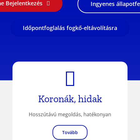
ne Bejelentkezés
Ingyenes állapotf
Időpontfoglalás fogkő-eltávolításra
Koronák, hidak
Hosszútávú megoldás, hatékonyan
Tovább