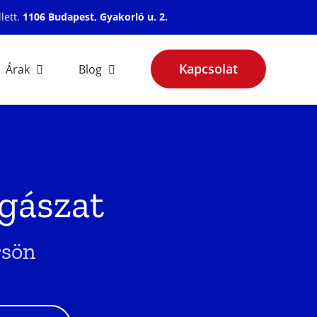
lett.
1106 Budapest, Gyakorló u. 2.
Kapcsolat
Árak
Blog
ogászat
rsön