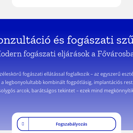
nzultáció és fogászati sz
odern fogászati eljárások a Fővárosb
éleskörű fogászati ellátással foglalkozik – az egyszerű eszt
e a legbonyolultabb kombinált fogpótlásig, implantációs res
olygós arcok, barátságos tekintet – ezek mind megkönnyítik
Fogszabályozás