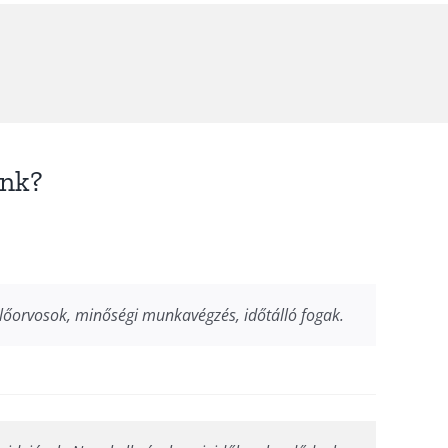
ink?
lőorvosok, minőségi munkavégzés, időtálló fogak.