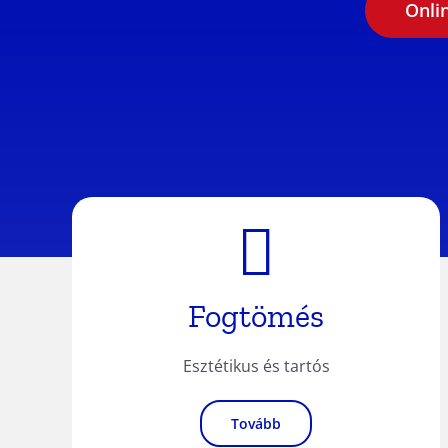
Onli
Fogtömés
Esztétikus és tartós
Tovább