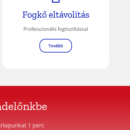
Fogkő eltávolítás
Professzionális fogtisztítással
Tovább
ndelőnkbe
űrlapunkat 1 perc