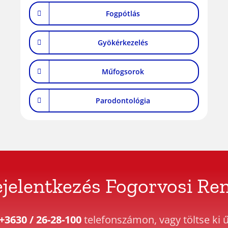
Fogpótlás
Gyökérkezelés
Műfogsorok
Parodontológia
ejelentkezés Fogorvosi Re
+3630 / 26-28-100
telefonszámon, vagy töltse ki 