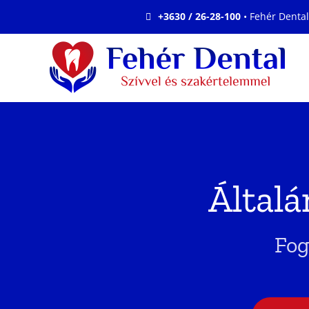
Kihagyás
+3630 / 26-28-100
• Fehér Dental
Általá
Fog