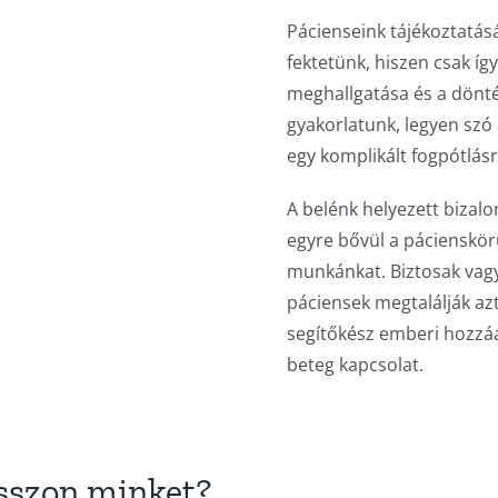
Pácienseink tájékoztatás
fektetünk, hiszen csak íg
meghallgatása és a dönt
gyakorlatunk, legyen szó
egy komplikált fogpótlásr
A belénk helyezett bizalo
egyre bővül a pácienskör
munkánkat. Biztosak vag
páciensek megtalálják azt
segítőkész emberi hozzáál
beteg kapcsolat.
asszon minket?