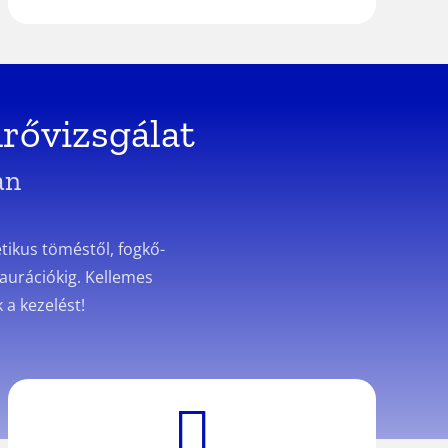
űrővizsgálat
an
étikus töméstől, fogkő-
taurációkig. Kellemes
 a kezelést!