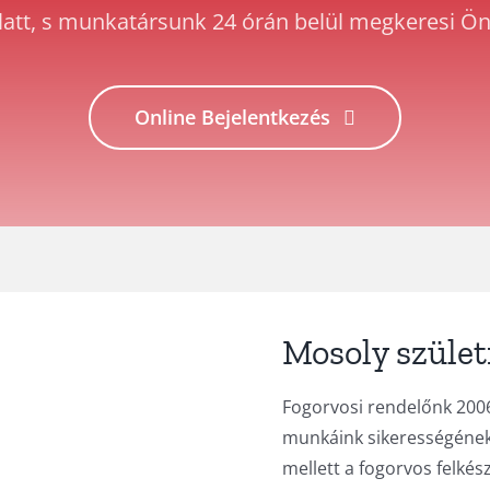
latt, s munkatársunk 24 órán belül megkeresi Ön
Online Bejelentkezés
Mosoly szület
Fogorvosi rendelőnk 2006
munkáink sikerességének
mellett a fogorvos felkés