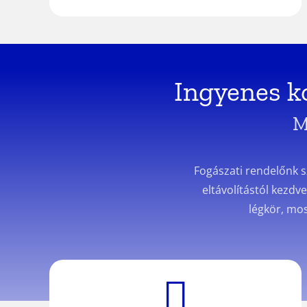
Ingyenes ko
M
Fogászati rendelőnk sz
eltávolítástól kezdv
légkör, mos