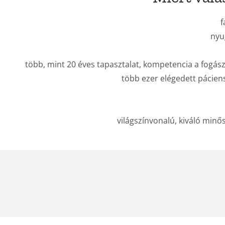
f
nyu
több, mint 20 éves tapasztalat, kompetencia a fogász
több ezer elégedett pácien
világszínvonalú, kiváló min