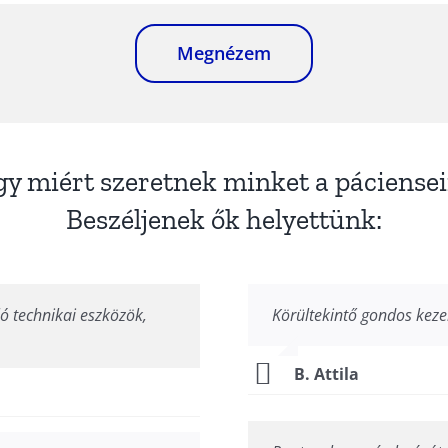
Megnézem
y miért szeretnek minket a páciense
Beszéljenek ők helyettünk:
ló technikai eszközök,
Körültekintő gondos keze
B. Attila