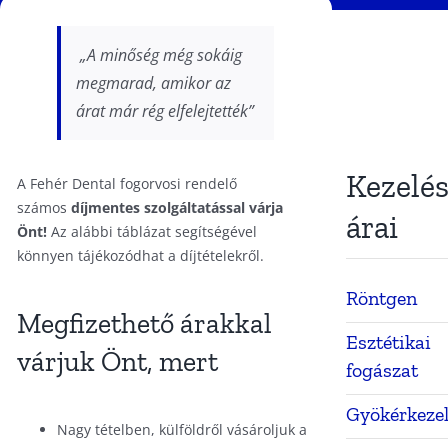
„A minőség még sokáig
megmarad, amikor az
árat már rég elfelejtették”
Kezelé
A Fehér Dental fogorvosi rendelő
számos
díjmentes szolgáltatással várja
árai
Önt!
Az alábbi táblázat segítségével
könnyen tájékozódhat a díjtételekről.
Röntgen
Megfizethető árakkal
Esztétikai
várjuk Önt, mert
fogászat
Gyökérkeze
Nagy tételben, külföldről vásároljuk a