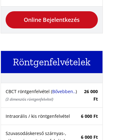
Online Bejelentkezés
Röntgenfelvételek
CBCT röntgenfelvétel (
Bővebben..
)
26 000
Ft
(3 dimenziós röntgenfelvétel)
Intraorális / kis röntgenfelvétel
6 000 Ft
Szuvasodáskereső szárnyas-,
6 000 Ft