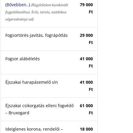
(
Bővebben..
)
79 000
(Rögzítőelem kombinált
Ft
fogpótlásokhoz. Erős, tartós, esztétikus
végeredményt ad)
Fogsortörés-javítás, fográpótlás
29 000
Ft
Fogsor alábélelés
41 000
Ft
Éjszakai harapásemelő sín
41 000
Ft
Éjszakai csikorgatás elleni fogvédő
61 000
– Bruxogard
Ft
Ideiglenes korona, rendelői –
18 000