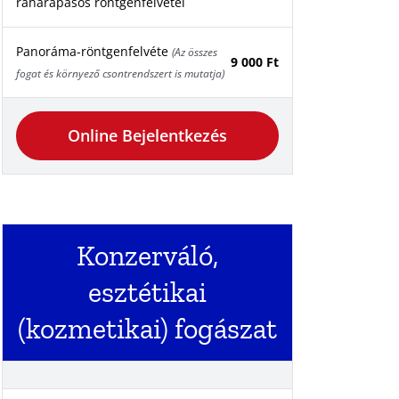
ráharapásos röntgenfelvétel
Panoráma-röntgenfelvéte
(Az összes
9 000 Ft
fogat és környező csontrendszert is mutatja)
Online Bejelentkezés
Konzerváló,
esztétikai
(kozmetikai) fogászat