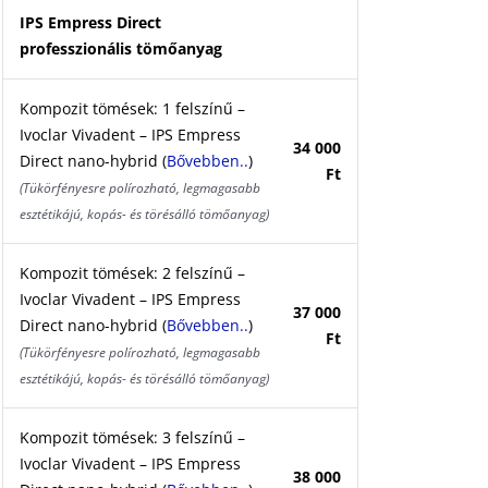
IPS Empress Direct
professzionális tömőanyag
Kompozit tömések: 1 felszínű –
Ivoclar Vivadent – IPS Empress
34 000
Direct nano-hybrid (
Bővebben..
)
Ft
(Tükörfényesre polírozható, legmagasabb
esztétikájú, kopás- és törésálló tömőanyag)
Kompozit tömések: 2 felszínű –
Ivoclar Vivadent – IPS Empress
37 000
Direct nano-hybrid (
Bővebben..
)
Ft
(Tükörfényesre polírozható, legmagasabb
esztétikájú, kopás- és törésálló tömőanyag)
Kompozit tömések: 3 felszínű –
Ivoclar Vivadent – IPS Empress
38 000