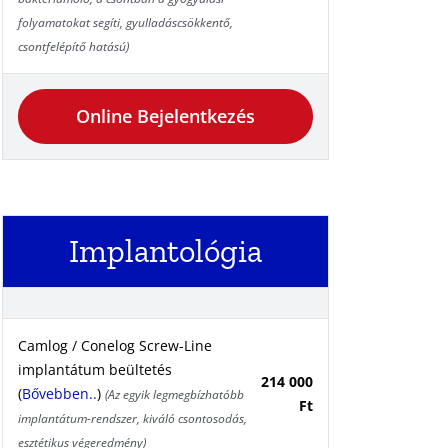
folyamatokat segíti, gyulladáscsökkentő,
csontfelépítő hatású)
Online Bejelentkezés
Implantológia
Camlog / Conelog Screw-Line
implantátum beültetés
214 000
(
Bővebben..
)
(Az egyik legmegbízhatóbb
Ft
implantátum-rendszer, kiváló csontosodás,
esztétikus végeredmény)