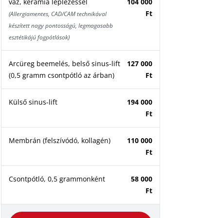
váz, kerámia leplezéssel
104 000
Ft
(Allergiamentes, CAD/CAM technikával
készített nagy pontosságú, legmagasabb
esztétikájú fogpótlások)
Arcüreg beemelés, belső sinus-lift
127 000
(0,5 gramm csontpótló az árban)
Ft
Külső sinus-lift
194 000
Ft
Membrán (felszívódó, kollagén)
110 000
Ft
Csontpótló, 0,5 grammonként
58 000
Ft