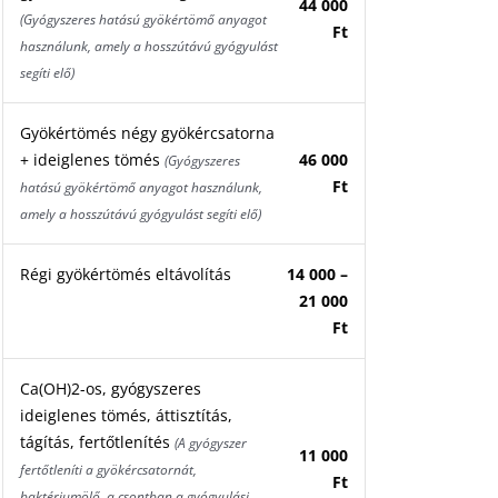
44 000
(Gyógyszeres hatású gyökértömő anyagot
Ft
használunk, amely a hosszútávú gyógyulást
segíti elő)
Gyökértömés négy gyökércsatorna
+ ideiglenes tömés
46 000
(Gyógyszeres
Ft
hatású gyökértömő anyagot használunk,
amely a hosszútávú gyógyulást segíti elő)
Régi gyökértömés eltávolítás
14 000 –
21 000
Ft
Ca(OH)2-os, gyógyszeres
ideiglenes tömés, áttisztítás,
tágítás, fertőtlenítés
(A gyógyszer
11 000
fertőtleníti a gyökércsatornát,
Ft
baktériumölő, a csontban a gyógyulási