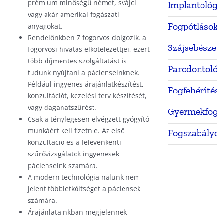
prémium minőségű német, svájci
Implantológ
vagy akár amerikai fogászati
Fogpótláso
anyagokat.
Rendelőnkben 7 fogorvos dolgozik, a
Szájsebésze
fogorvosi hivatás elkötelezettjei, ezért
több díjmentes szolgáltatást is
Parodontol
tudunk nyújtani a pácienseinknek.
Például ingyenes árajánlatkészítést,
Fogfehéríté
konzultációt, kezelési terv készítését,
vagy daganatszűrést.
Gyermekfog
Csak a ténylegesen elvégzett gyógyító
munkáért kell fizetnie. Az első
Fogszabály
konzultáció és a félévenkénti
szűrővizsgálatok ingyenesek
pácienseink számára.
A modern technológia nálunk nem
jelent többletköltséget a páciensek
számára.
Árajánlatainkban megjelennek