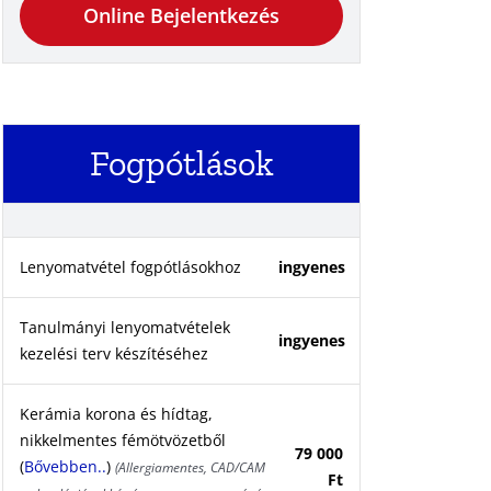
Online Bejelentkezés
Fogpótlások
Lenyomatvétel fogpótlásokhoz
ingyenes
Tanulmányi lenyomatvételek
ingyenes
kezelési terv készítéséhez
Kerámia korona és hídtag,
nikkelmentes fémötvözetből
79 000
(
Bővebben..
)
(Allergiamentes, CAD/CAM
Ft