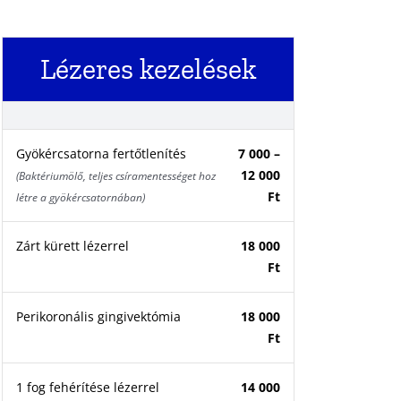
Lézeres kezelések
Gyökércsatorna fertőtlenítés
7 000 –
12 000
(Baktériumölő, teljes csíramentességet hoz
Ft
létre a gyökércsatornában)
Zárt kürett lézerrel
18 000
Ft
Perikoronális gingivektómia
18 000
Ft
1 fog fehérítése lézerrel
14 000