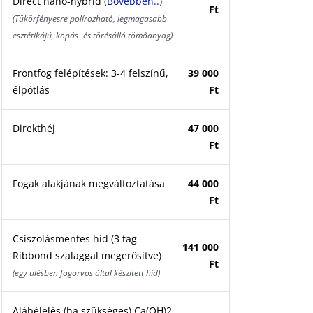
Direct nano-hybrid (
Bővebben..
)
Ft
(Tükörfényesre polírozható, legmagasabb
esztétikájú, kopás- és törésálló tömőanyag)
Frontfog felépítések: 3-4 felszínű,
39 000
élpótlás
Ft
Direkthéj
47 000
Ft
Fogak alakjának megváltoztatása
44 000
Ft
Csiszolásmentes híd (3 tag –
141 000
Ribbond szalaggal megerősítve)
Ft
(egy ülésben fogorvos által készített híd)
Alábélelés (ha szükséges) Ca(OH)2,