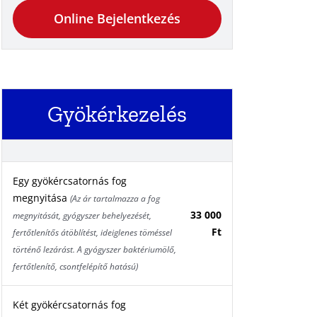
Online Bejelentkezés
Gyökérkezelés
Egy gyökércsatornás fog
megnyitása
(Az ár tartalmazza a fog
33 000
megnyitását, gyógyszer behelyezését,
Ft
fertőtlenítős átöblítést, ideiglenes töméssel
történő lezárást. A gyógyszer baktériumölő,
fertőtlenítő, csontfelépítő hatású)
Két gyökércsatornás fog