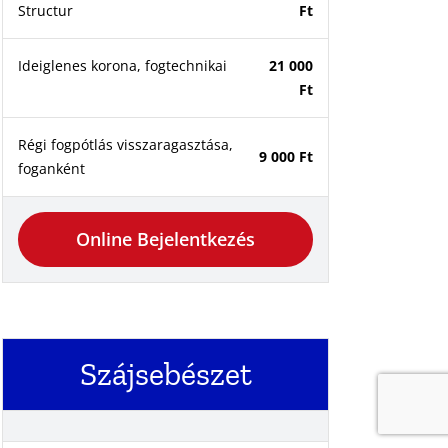
Structur
Ft
Ideiglenes korona, fogtechnikai
21 000
Ft
Régi fogpótlás visszaragasztása,
9 000 Ft
foganként
Online Bejelentkezés
Szájsebészet