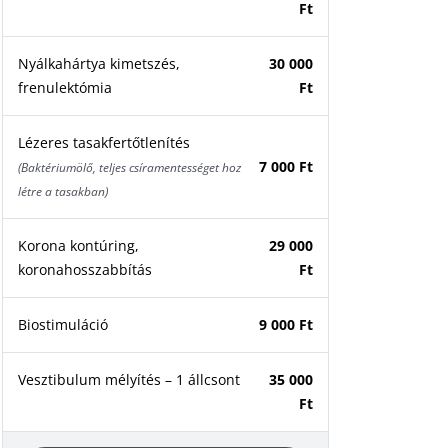
Ft
Nyálkahártya kimetszés,
30 000
frenulektómia
Ft
Lézeres tasakfertőtlenítés
7 000 Ft
(Baktériumölő, teljes csíramentességet hoz
létre a tasakban)
Korona kontúring,
29 000
koronahosszabbítás
Ft
Biostimuláció
9 000 Ft
Vesztibulum mélyítés – 1 állcsont
35 000
Ft