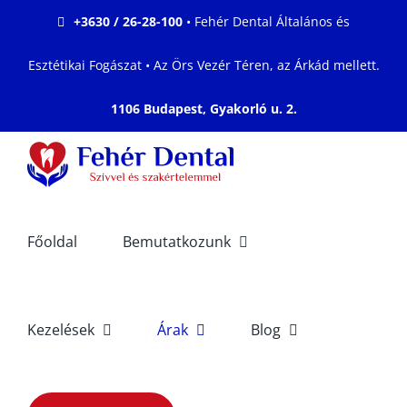
Kihagyás
+3630 / 26-28-100
• Fehér Dental Általános és
Esztétikai Fogászat • Az Örs Vezér Téren, az Árkád mellett.
1106 Budapest, Gyakorló u. 2.
Főoldal
Bemutatkozunk
Kezelések
Árak
Blog