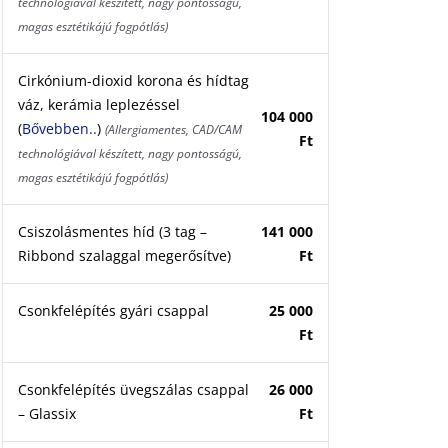
technológiával készített, nagy pontosságú,
magas esztétikájú fogpótlás)
Cirkónium-dioxid korona és hídtag
váz, kerámia leplezéssel
104 000
(
Bővebben..
)
(Allergiamentes, CAD/CAM
Ft
technológiával készített, nagy pontosságú,
magas esztétikájú fogpótlás)
Csiszolásmentes híd (3 tag –
141 000
Ribbond szalaggal megerősítve)
Ft
Csonkfelépítés gyári csappal
25 000
Ft
Csonkfelépítés üvegszálas csappal
26 000
– Glassix
Ft