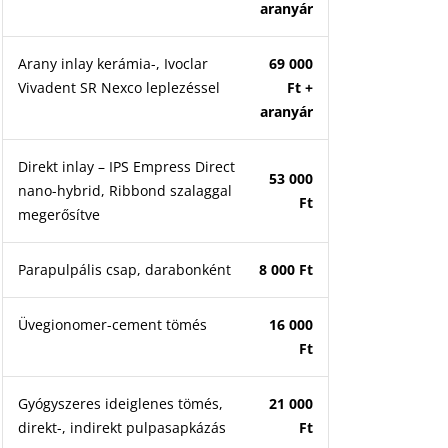
aranyár
Arany inlay kerámia-, Ivoclar
69 000
Vivadent SR Nexco leplezéssel
Ft +
aranyár
Direkt inlay – IPS Empress Direct
53 000
nano-hybrid, Ribbond szalaggal
Ft
megerősítve
Parapulpális csap, darabonként
8 000 Ft
Üvegionomer-cement tömés
16 000
Ft
Gyógyszeres ideiglenes tömés,
21 000
direkt-, indirekt pulpasapkázás
Ft