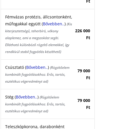
Ft
Fémvázas protézis, állcsontonként,
műfogakkal együtt (
Bővebben..
)
(Kis
226 000
kiterjesztettségű, teherbíró, vékony
Ft
alaplemez, ami a megszokást segíti.
Ellátható különböző rögzítő elemekkel, így
rendkívül stabil fogpótlás készíthető)
Csúsztató (
Bővebben..
)
(Rögzítőelem
79 000
kombinált fogpótlásokhoz. Erős, tartós,
Ft
esztétikus végeredményt ad)
Stég (
Bővebben..
)
(Rögzítőelem
79 000
kombinált fogpótlásokhoz. Erős, tartós,
Ft
esztétikus végeredményt ad)
Teleszkópkorona, darabonként