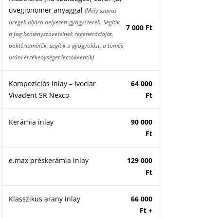
üvegionomer anyaggal
(Mély szuvas
üregek aljára helyezett gyógyszerek. Segítik
7 000 Ft
a fog keményszöveteinek regenerációját,
baktériumölők, segítik a gyógyulást, a tömés
utáni érzékenységet lecsökkentik)
Kompozíciós inlay – Ivoclar
64 000
Vivadent SR Nexco
Ft
Kerámia inlay
90 000
Ft
e.max préskerámia inlay
129 000
Ft
Klasszikus arany inlay
66 000
Ft +