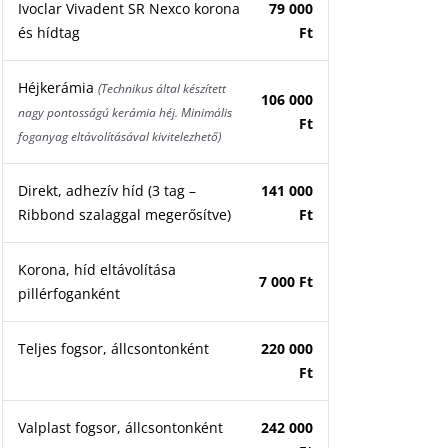
Ivoclar Vivadent SR Nexco korona
79 000
és hídtag
Ft
Héjkerámia
(Technikus által készített
106 000
nagy pontosságú kerámia héj. Minimális
Ft
foganyag eltávolításával kivitelezhető)
Direkt, adhezív híd (3 tag –
141 000
Ribbond szalaggal megerősítve)
Ft
Korona, híd eltávolítása
7 000 Ft
pillérfoganként
Teljes fogsor, állcsontonként
220 000
Ft
Valplast fogsor, állcsontonként
242 000