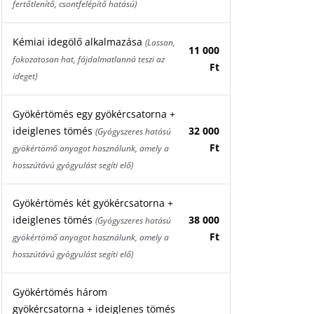
fertőtlenítő, csontfelépítő hatású)
Kémiai idegölő alkalmazása
(Lassan,
11 000
fokozatosan hat, fájdalmatlanná teszi az
Ft
ideget)
Gyökértömés egy gyökércsatorna +
ideiglenes tömés
32 000
(Gyógyszeres hatású
Ft
gyökértömő anyagot használunk, amely a
hosszútávú gyógyulást segíti elő)
Gyökértömés két gyökércsatorna +
ideiglenes tömés
38 000
(Gyógyszeres hatású
Ft
gyökértömő anyagot használunk, amely a
hosszútávú gyógyulást segíti elő)
Gyökértömés három
gyökércsatorna + ideiglenes tömés