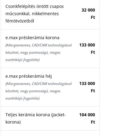
Csonkfelépítés öntött csapos
32 000
műcsonkkal, nikkelmentes
Ft
fémötvözetből
e.max préskerámia korona
133 000
(Allergiamentes, CAD/CAM technológiával
Ft
készített, nagy pontosságú, magas
esztétikájú fogpótlás)
e.max préskerámia héj
133 000
(Allergiamentes, CAD/CAM technológiával
Ft
készített, nagy pontosságú, magas
esztétikájú fogpótlás)
Teljes kerámia korona (Jacket-
104 000
korona)
Ft