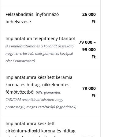
Felszabadítás, ínyformázó
25 000
behelyezése
Ft
Implantátum felépítmény titánból
79 000 –
(Az implantátumot és a koronát összekötő
99 000
nagy teherbírású, allergiamentes középső
Ft
rész / csavarozott)
Implantátumra készített kerámia
korona és hídtag, nikkelmentes
79 000
fémötvözetből
(Allergiamentes,
Ft
CAD/CAM technikával készített nagy
pontosságú, magas esztétikájú fogpótlások)
Implantátumra készített
cirkónium-dioxid korona és hídtag