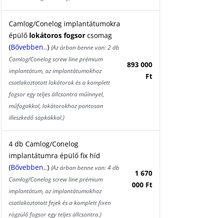
Camlog/Conelog implantátumokra
épülő
lokátoros fogsor
csomag
(
Bővebben..
)
(Az árban benne van: 2 db
Camlog/Conelog screw line prémium
893 000
implantátum, az implantátumokhoz
Ft
csatlakoztatott lokátorok és a komplett
fogsor egy teljes állcsontra műínnyel,
műfogakkal, lokátorokhoz pontosan
illeszkedő sapkákkal.)
4 db Camlog/Conelog
implantátumra épülő fix híd
(
Bővebben..
)
(Az árban benne van: 4 db
1 670
Camlog/Conelog screw line prémium
000 Ft
implantátum, az implantátumokhoz
csatlakoztatott fejek és a komplett fixen
rögzülő fogsor egy teljes állcsontra.)