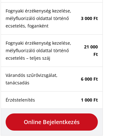
Fognyaki érzékenység kezelése,
mélyfluorizáló oldattal történő
3 000 Ft
ecsetelés, foganként
Fognyaki érzékenység kezelése,
21 000
mélyfluorizáló oldattal történő
Ft
ecsetelés – teljes száj
Várandós szűrővizsgálat,
6 000 Ft
tanácsadás
Érzéstelenítés
1 000 Ft
Online Bejelentkezés