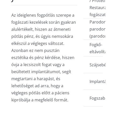
/ Protetika /
Restauráció
fogászat
Az ideiglenes fogpótlás szerepe a
Parodontoló
fogászati kezelések során gyakran
parodontóz
alulértékelt, hiszen az átmeneti
(parodontiti
pótlás pénz, és úgyis nemsokára
elkészül a végleges változat.
Fogkő-
Azonban ez nem pusztán
eltávolítás
esztétika és pénz kérdése, hiszen
óvja a lecsiszolt fogat vagy a
Szájsebésze
beültetett implantátumot, segít
megtartani a harapást, és
Implantáció
lehetőséget ad arra, hogy a
végleges pótlás előtt a páciens
Fogszabályo
kipróbálja a megfelelő formát.