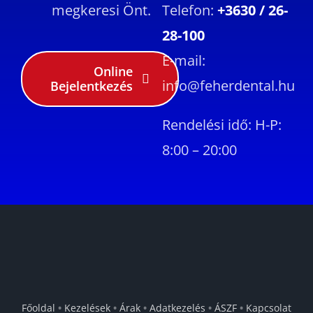
megkeresi Önt.
Telefon:
+3630 / 26-
28-100
E-mail:
Online
info@feherdental.hu
Bejelentkezés
Rendelési idő: H-P:
8:00 – 20:00
Főoldal
•
Kezelések
•
Árak
•
Adatkezelés
•
ÁSZF
•
Kapcsolat