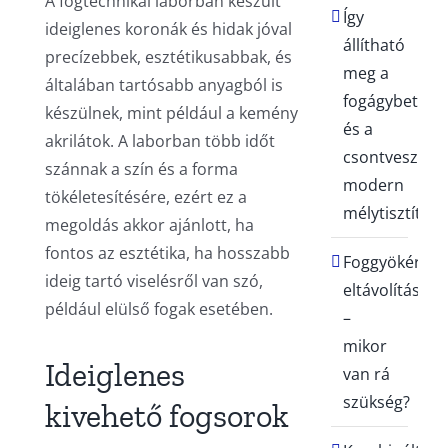
A fogtechnikai laborban készült
Így
ideiglenes koronák és hidak jóval
állítható
precízebbek, esztétikusabbak, és
meg a
általában tartósabb anyagból is
fogágybetegs
készülnek, mint például a kemény
és a
akrilátok. A laborban több időt
csontvesztés
szánnak a szín és a forma
modern
tökéletesítésére, ezért ez a
mélytisztításs
megoldás akkor ajánlott, ha
fontos az esztétika, ha hosszabb
Foggyökér
ideig tartó viselésről van szó,
eltávolítása
például elülső fogak esetében.
–
mikor
Ideiglenes
van rá
szükség?
kivehető fogsorok