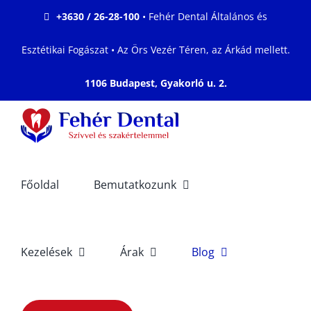
Kihagyás
+3630 / 26-28-100
• Fehér Dental Általános és
Esztétikai Fogászat • Az Örs Vezér Téren, az Árkád mellett.
1106 Budapest, Gyakorló u. 2.
Főoldal
Bemutatkozunk
Kezelések
Árak
Blog