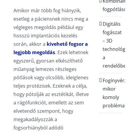
Kombinált
fogpótlások
Amikor már több fog hiányzik,
esetleg a páciensnek nincs meg a
Digitális
végleges megoldás például egy
fogászat
hosszú implantációs kezelés
– 3D
során, akkor a
kivehető fogsor a
technológia
legjobb megoldás
. Ezek lehetnek
a
egyszerű, gyorsan elkészíthető
rendelőben
műanyag lemezes részleges
pótlások vagy olcsóbb, ideiglenes
Fogínyvérzés:
teljes protézisek. Ezeknek a célja,
mikor
hogy pótolják az esztétikát, illetve
komoly
a rágófunkciót, emellett az sem
probléma?
elvetendő szempont, hogy
megakadályozzák a
fogsorhiányból adódó