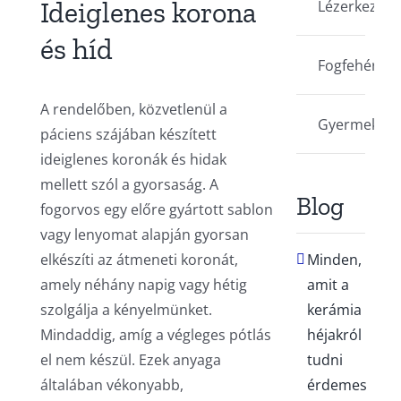
Ideiglenes korona
Lézerkezelé
és híd
Fogfehéríté
A rendelőben, közvetlenül a
Gyermekfog
páciens szájában készített
ideiglenes koronák és hidak
mellett szól a gyorsaság. A
Blog
fogorvos egy előre gyártott sablon
vagy lenyomat alapján gyorsan
elkészíti az átmeneti koronát,
Minden,
amely néhány napig vagy hétig
amit a
szolgálja a kényelmünket.
kerámia
Mindaddig, amíg a végleges pótlás
héjakról
el nem készül. Ezek anyaga
tudni
általában vékonyabb,
érdemes