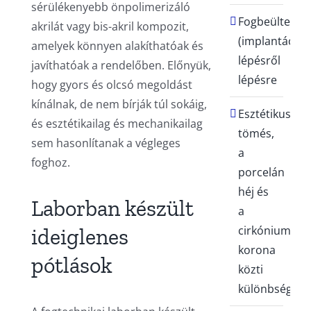
sérülékenyebb önpolimerizáló
Fogbeültetés
akrilát vagy bis-akril kompozit,
(implantáció)
amelyek könnyen alakíthatóak és
lépésről
javíthatóak a rendelőben. Előnyük,
lépésre
hogy gyors és olcsó megoldást
kínálnak, de nem bírják túl sokáig,
Esztétikus
és esztétikailag és mechanikailag
tömés,
sem hasonlítanak a végleges
a
foghoz.
porcelán
héj és
Laborban készült
a
cirkónium
ideiglenes
korona
pótlások
közti
különbségek