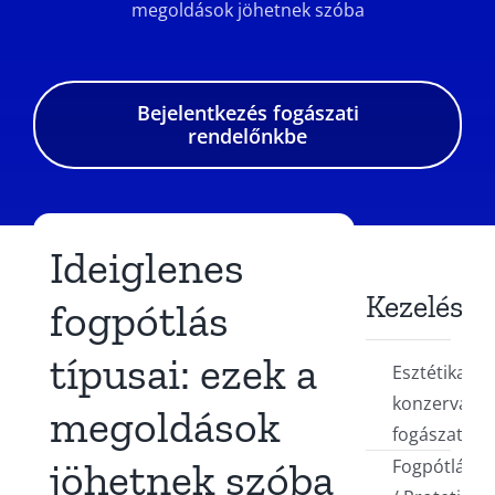
megoldások jöhetnek szóba
Bejelentkezés fogászati
rendelőnkbe
Ideiglenes
Kezelések
fogpótlás
típusai: ezek a
Esztétikai,
konzerváló
megoldások
fogászat
jöhetnek szóba
Fogpótlások