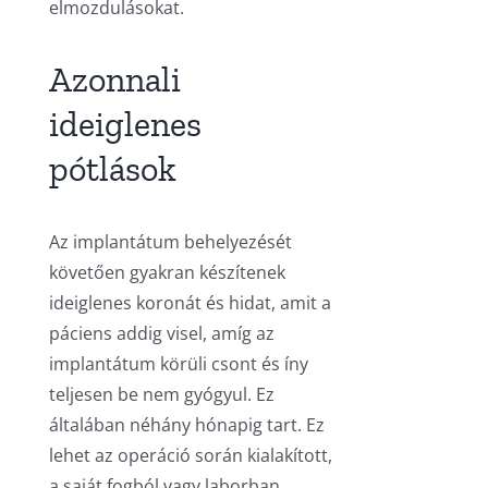
elmozdulásokat.
Azonnali
ideiglenes
pótlások
Az implantátum behelyezését
követően gyakran készítenek
ideiglenes koronát és hidat, amit a
páciens addig visel, amíg az
implantátum körüli csont és íny
teljesen be nem gyógyul. Ez
általában néhány hónapig tart. Ez
lehet az operáció során kialakított,
a saját fogból vagy laborban