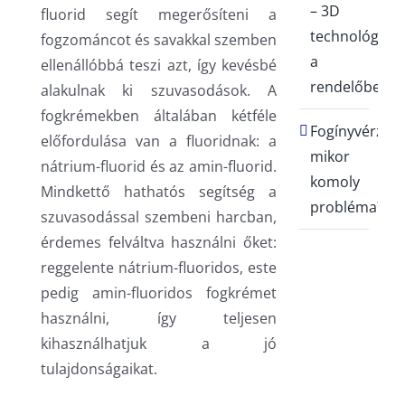
– 3D
fluorid segít megerősíteni a
technológia
fogzománcot és savakkal szemben
a
ellenállóbbá teszi azt, így kevésbé
rendelőben
alakulnak ki szuvasodások. A
fogkrémekben általában kétféle
Fogínyvérzés:
előfordulása van a fluoridnak: a
mikor
nátrium-fluorid és az amin-fluorid.
komoly
Mindkettő hathatós segítség a
probléma?
szuvasodással szembeni harcban,
érdemes felváltva használni őket:
reggelente nátrium-fluoridos, este
pedig amin-fluoridos fogkrémet
használni, így teljesen
kihasználhatjuk a jó
tulajdonságaikat.