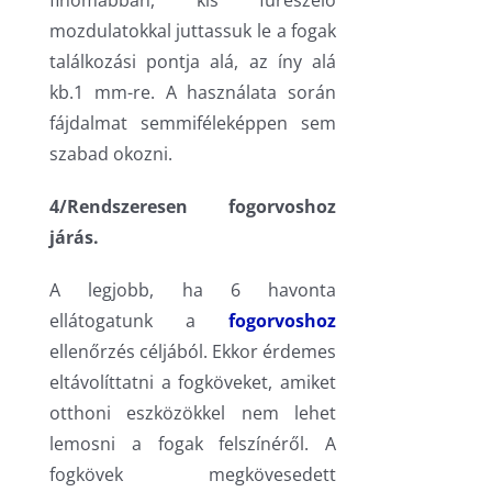
finomabban, kis fűrészelő
mozdulatokkal juttassuk le a fogak
találkozási pontja alá, az íny alá
kb.1 mm-re. A használata során
fájdalmat semmiféleképpen sem
szabad okozni.
4/Rendszeresen fogorvoshoz
járás.
A legjobb, ha 6 havonta
ellátogatunk a
fogorvoshoz
ellenőrzés céljából. Ekkor érdemes
eltávolíttatni a fogköveket, amiket
otthoni eszközökkel nem lehet
lemosni a fogak felszínéről. A
fogkövek megkövesedett