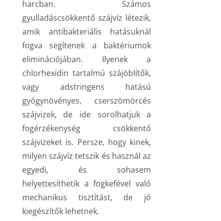
harcban. Számos
gyulladáscsökkentő szájvíz létezik,
amik antibakteriális hatásuknál
fogva segítenek a baktériumok
eliminációjában. Ilyenek a
chlorhexidin tartalmú szájöblítők,
vagy adstringens hatású
gyógynövényes, cserszömörcés
szájvizek, de ide sorolhatjuk a
fogérzékenység csökkentő
szájvizeket is. Persze, hogy kinek,
milyen szájvíz tetszik és használ az
egyedi, és sohasem
helyettesíthetik a fogkefével való
mechanikus tisztítást, de jó
kiegészítők lehetnek.