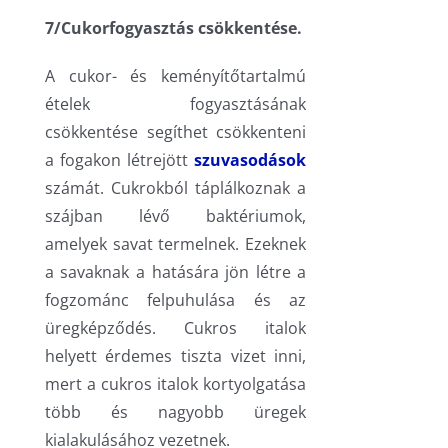
7/Cukorfogyasztás csökkentése.
A cukor- és keményítőtartalmú
ételek fogyasztásának
csökkentése segíthet csökkenteni
a fogakon létrejött
szuvasodások
számát. Cukrokból táplálkoznak a
szájban lévő baktériumok,
amelyek savat termelnek. Ezeknek
a savaknak a hatására jön létre a
fogzománc felpuhulása és az
üregképződés. Cukros italok
helyett érdemes tiszta vizet inni,
mert a cukros italok kortyolgatása
több és nagyobb üregek
kialakulásához vezetnek.