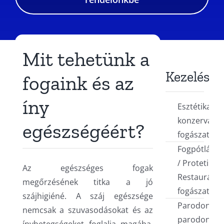
Mit tehetünk a
Kezelések
fogaink és az
íny
Esztétikai,
konzerváló
egészségéért?
fogászat
Fogpótlások
/ Protetika /
Az egészséges fogak
Restauráció
megőrzésének titka a jó
fogászat
szájhigiéné. A száj egészsége
Parodontoló
nemcsak a szuvasodásokat és az
parodontóz