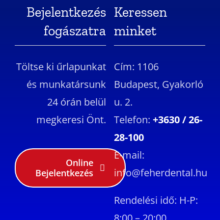
Bejelentkezés
Keressen
fogászatra
minket
Töltse ki űrlapunkat
Cím: 1106
és munkatársunk
Budapest, Gyakorló
24 órán belül
u. 2.
megkeresi Önt.
Telefon:
+3630 / 26-
28-100
E-mail:
Online
info@feherdental.hu
Bejelentkezés
Rendelési idő: H-P:
8:00 – 20:00