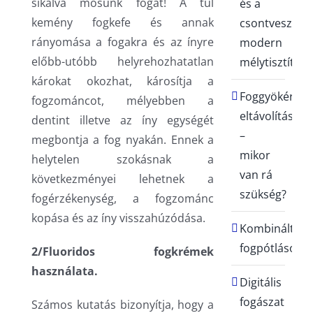
sikálva mosunk fogat! A túl
és a
kemény fogkefe és annak
csontvesztés
rányomása a fogakra és az ínyre
modern
előbb-utóbb helyrehozhatatlan
mélytisztításs
károkat okozhat, károsítja a
Foggyökér
fogzománcot, mélyebben a
eltávolítása
dentint illetve az íny egységét
–
megbontja a fog nyakán. Ennek a
mikor
helytelen szokásnak a
van rá
következményei lehetnek a
szükség?
fogérzékenység, a fogzománc
kopása és az íny visszahúzódása.
Kombinált
fogpótlások
2/Fluoridos fogkrémek
használata.
Digitális
fogászat
Számos kutatás bizonyítja, hogy a