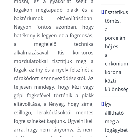
mosni, ez a gyakorlat segít a
fogakon megtapadó plakk és a
Esztétikus
baktériumok eltávolításában.
tömés,
Nagyon fontos azonban, hogy
a
hatékony is legyen ez a fogmosás,
porcelán
a megfelelő technika
héj és
alkalmazásával. Kis körkörös
a
mozdulatokkal tisztítjuk meg a
cirkónium
fogak, az íny és a nyelv felszínét a
korona
rárakódott szennyeződésektől. Az
közti
teljesen mindegy, hogy kézi vagy
különbségek
gépi fogkefével történik a plakk
eltávolítása, a lényeg, hogy sima,
Így
csillogó, lerakódásoktól mentes
állítható
fogfelszíneket kapjunk. Ügyelni kell
meg a
arra, hogy nem rányomva és nem
fogágybetegs