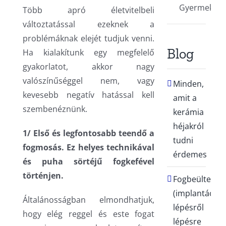
Gyermekfog
Több apró életvitelbeli
változtatással ezeknek a
problémáknak elejét tudjuk venni.
Blog
Ha kialakítunk egy megfelelő
gyakorlatot, akkor nagy
valószínűséggel nem, vagy
Minden,
kevesebb negatív hatással kell
amit a
szembenéznünk.
kerámia
héjakról
1/ Első és legfontosabb teendő a
tudni
fogmosás. Ez helyes technikával
érdemes
és puha sörtéjű fogkefével
történjen.
Fogbeültetés
(implantáció)
Általánosságban elmondhatjuk,
lépésről
hogy elég reggel és este fogat
lépésre