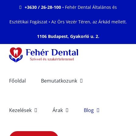
Kihagyás
+3630 / 26-28-100
• Fehér Dental Általános és
Esztétikai Fogászat • Az Örs Vezér Téren, az Árkád mellett.
1106 Budapest, Gyakorló u. 2.
Főoldal
Bemutatkozunk
Kezelések
Árak
Blog