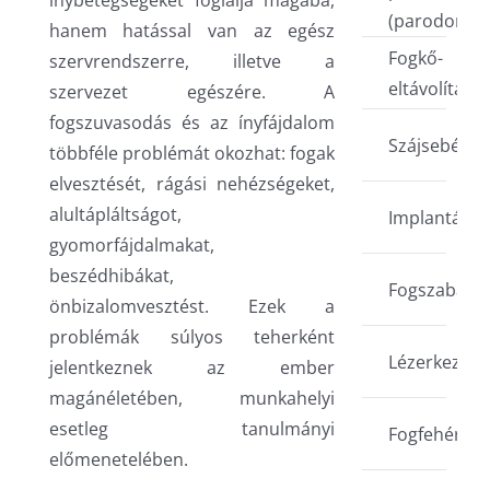
ínybetegségeket foglalja magába,
(parodontiti
hanem hatással van az egész
Fogkő-
szervrendszerre, illetve a
eltávolítás
szervezet egészére. A
fogszuvasodás és az ínyfájdalom
Szájsebésze
többféle problémát okozhat: fogak
elvesztését, rágási nehézségeket,
alultápláltságot,
Implantáció
gyomorfájdalmakat,
beszédhibákat,
Fogszabályo
önbizalomvesztést. Ezek a
problémák súlyos teherként
Lézerkezelé
jelentkeznek az ember
magánéletében, munkahelyi
esetleg tanulmányi
Fogfehéríté
előmenetelében.